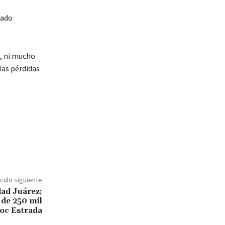
tado
, ni mucho
las pérdidas
ículo siguiente
dad Juárez;
 de 250 mil
oc Estrada