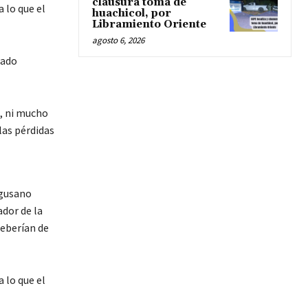
clausura toma de
 lo que el
huachicol, por
Libramiento Oriente
agosto 6, 2026
tado
, ni mucho
las pérdidas
 gusano
ador de la
deberían de
 lo que el