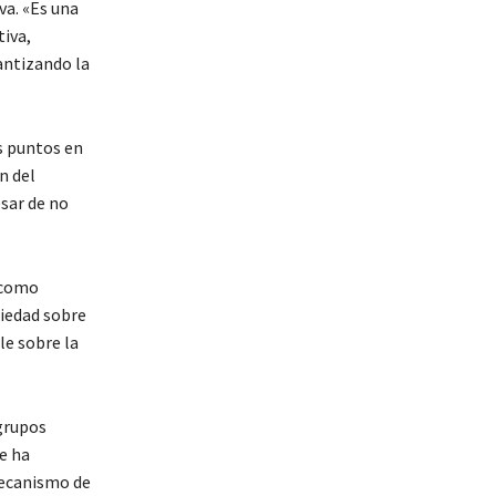
va. «Es una
tiva,
antizando la
os puntos en
n del
sar de no
 como
ciedad sobre
le sobre la
 grupos
e ha
mecanismo de