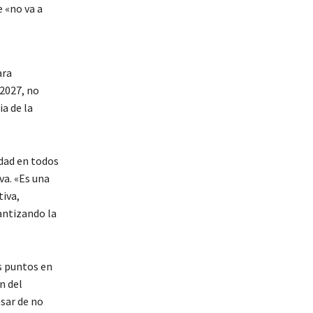
 «no va a
ara
 2027, no
ia de la
idad en todos
va. «Es una
tiva,
antizando la
os puntos en
n del
sar de no