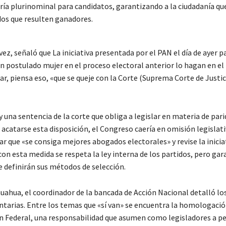
ría plurinominal para candidatos, garantizando a la ciudadanía que
dos que resulten ganadores.
ez, señaló que La iniciativa presentada por el PAN el día de ayer p
n postulado mujer en el proceso electoral anterior lo hagan en el
lar, piensa eso, «que se queje con la Corte (Suprema Corte de Justic
 una sentencia de la corte que obliga a legislar en materia de par
o acatarse esta disposición, el Congreso caería en omisión legislati
ar que «se consiga mejores abogados electorales» y revise la inicia
con esta medida se respeta la ley interna de los partidos, pero gar
ue definirán sus métodos de selección.
huahua, el coordinador de la bancada de Acción Nacional detalló l
entarias. Entre los temas que «sí van» se encuentra la homologació
n Federal, una responsabilidad que asumen como legisladores a pe