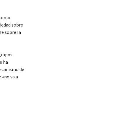
 como
ciedad sobre
le sobre la
 grupos
e ha
mecanismo de
 «no va a