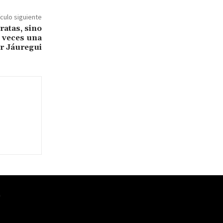
ículo siguiente
ratas, sino
s veces una
ar Jáuregui
O