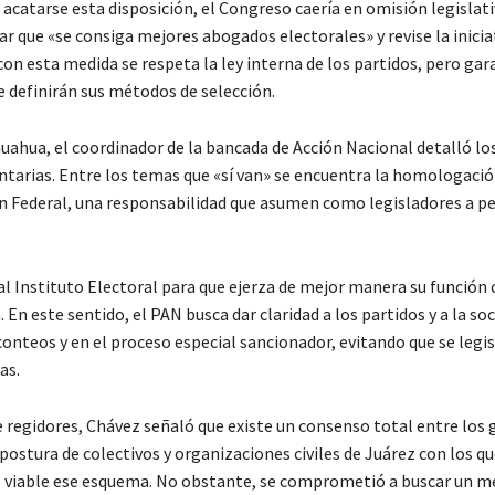
o acatarse esta disposición, el Congreso caería en omisión legislati
ar que «se consiga mejores abogados electorales» y revise la inicia
con esta medida se respeta la ley interna de los partidos, pero gar
ue definirán sus métodos de selección.
huahua, el coordinador de la bancada de Acción Nacional detalló l
entarias. Entre los temas que «sí van» se encuentra la homologació
n Federal, una responsabilidad que asumen como legisladores a pe
l Instituto Electoral para que ejerza de mejor manera su función
 En este sentido, el PAN busca dar claridad a los partidos y a la so
conteos y en el proceso especial sancionador, evitando que se legis
as.
e regidores, Chávez señaló que existe un consenso total entre los
stura de colectivos y organizaciones civiles de Juárez con los qu
e viable ese esquema. No obstante, se comprometió a buscar un 