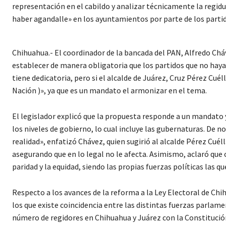
representación en el cabildo y analizar técnicamente la regidu
haber agandalle» en los ayuntamientos por parte de los parti
Chihuahua.- El coordinador de la bancada del PAN, Alfredo Cháv
establecer de manera obligatoria que los partidos que no haya
tiene dedicatoria, pero si el alcalde de Juárez, Cruz Pérez Cuél
Nación )», ya que es un mandato el armonizar en el tema.
El legislador explicó que la propuesta responde a un mandato y
los niveles de gobierno, lo cual incluye las gubernaturas. De n
realidad», enfatizó Chávez, quien sugirió al alcalde Pérez Cuéll
asegurando que en lo legal no le afecta. Asimismo, aclaró que 
paridad y la equidad, siendo las propias fuerzas políticas las q
Respecto a los avances de la reforma a la Ley Electoral de Chi
los que existe coincidencia entre las distintas fuerzas parlam
número de regidores en Chihuahua y Juárez con la Constitució