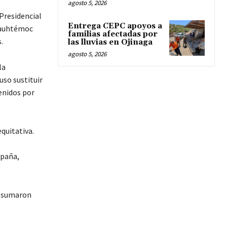
agosto 5, 2026
 Presidencial
Entrega CEPC apoyos a
Cuauhtémoc
familias afectadas por
.
las lluvias en Ojinaga
agosto 5, 2026
la
so sustituir
enidos por
quitativa.
mpaña,
ía sumaron