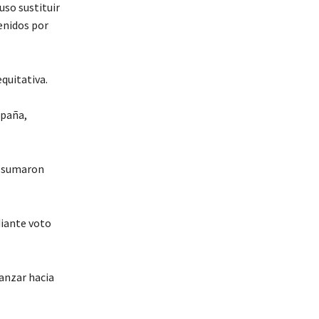
so sustituir
enidos por
quitativa.
mpaña,
ía sumaron
diante voto
anzar hacia