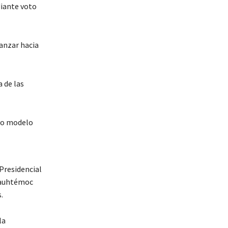
diante voto
anzar hacia
 de las
evo modelo
 Presidencial
Cuauhtémoc
.
la