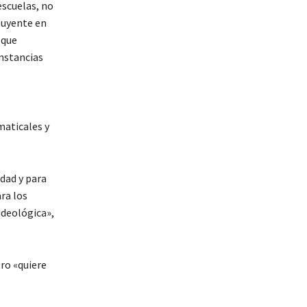
escuelas, no
luyente en
 que
instancias
maticales y
idad y para
ara los
ideológica»,
ro «quiere