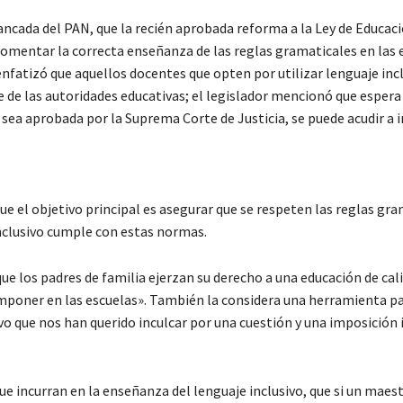
ancada del PAN, que la recién aprobada reforma a la Ley de Educaci
omentar la correcta enseñanza de las reglas gramaticales en las 
fatizó que aquellos docentes que opten por utilizar lenguaje inc
e de las autoridades educativas; el legislador mencionó que espera
 sea aprobada por la Suprema Corte de Justicia, se puede acudir a 
e el objetivo principal es asegurar que se respeten las reglas gra
inclusivo cumple con estas normas.
ue los padres de familia ejerzan su derecho a una educación de cal
re imponer en las escuelas». También la considera una herramienta p
vo que nos han querido inculcar por una cuestión y una imposición 
e incurran en la enseñanza del lenguaje inclusivo, que si un maest