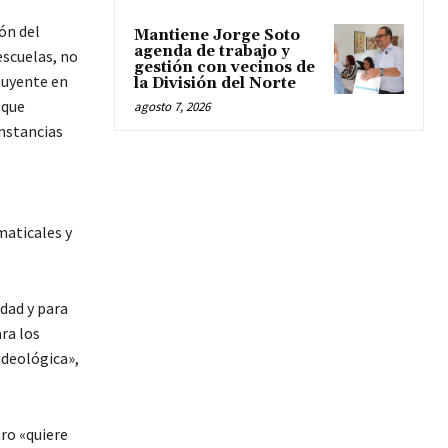
ón del
Mantiene Jorge Soto
agenda de trabajo y
escuelas, no
gestión con vecinos de
luyente en
la División del Norte
 que
agosto 7, 2026
instancias
maticales y
idad y para
ara los
ideológica»,
ro «quiere