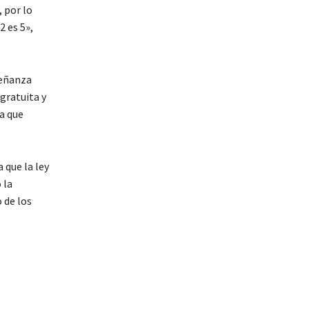
, por lo
 es 5»,
señanza
gratuita y
ya que
 que la ley
 la
 de los