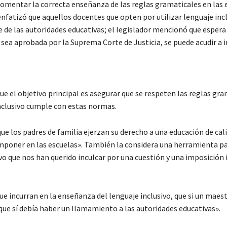
omentar la correcta enseñanza de las reglas gramaticales en las 
fatizó que aquellos docentes que opten por utilizar lenguaje inc
e de las autoridades educativas; el legislador mencionó que espera
 sea aprobada por la Suprema Corte de Justicia, se puede acudir a 
e el objetivo principal es asegurar que se respeten las reglas gra
inclusivo cumple con estas normas.
ue los padres de familia ejerzan su derecho a una educación de cal
re imponer en las escuelas». También la considera una herramienta p
vo que nos han querido inculcar por una cuestión y una imposición 
e incurran en la enseñanza del lenguaje inclusivo, que si un maest
que sí debía haber un llamamiento a las autoridades educativas».