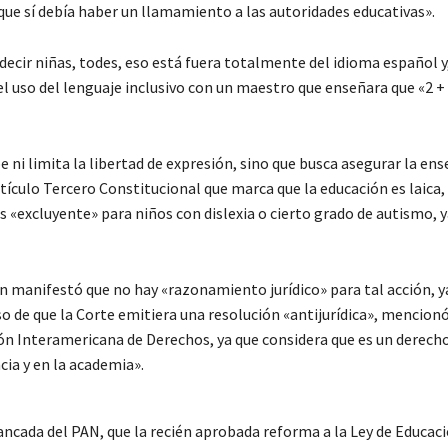
que sí debía haber un llamamiento a las autoridades educativas».
decir niñas, todes, eso está fuera totalmente del idioma español y
uso del lenguaje inclusivo con un maestro que enseñara que «2 + 2
 ni limita la libertad de expresión, sino que busca asegurar la en
tículo Tercero Constitucional que marca que la educación es laica, 
es «excluyente» para niños con dislexia o cierto grado de autismo, 
on manifestó que no hay «razonamiento jurídico» para tal acción, ya
so de que la Corte emitiera una resolución «antijurídica», mencionó
ión Interamericana de Derechos, ya que considera que es un derecho
cia y en la academia».
ancada del PAN, que la recién aprobada reforma a la Ley de Educaci