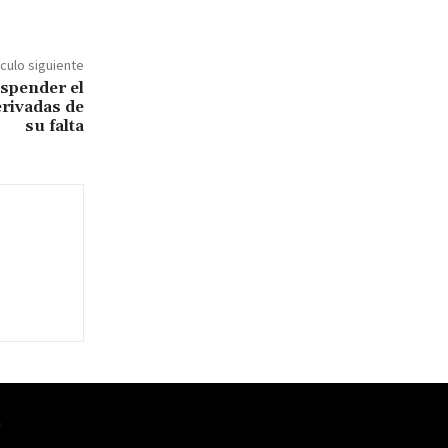
ículo siguiente
uspender el
erivadas de
su falta
O