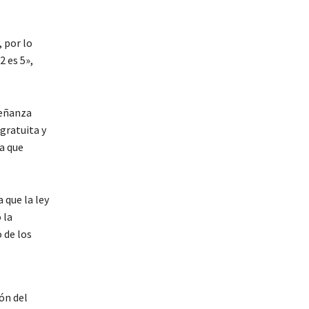
, por lo
 es 5»,
señanza
gratuita y
ya que
 que la ley
 la
 de los
ón del