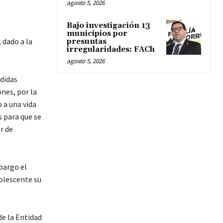
agosto 5, 2026
Bajo investigación 13
municipios por
 dado a la
presuntas
irregularidades: FACh
agosto 5, 2026
edidas
ones, por la
 a una vida
s para que se
r de
bargo el
dolescente su
de la Entidad