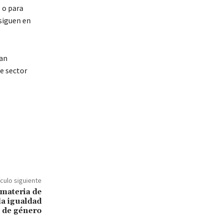
 o para
 siguen en
han
te sector
ículo siguiente
materia de
la igualdad
de género