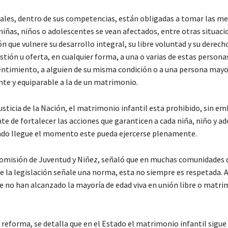
ipales, dentro de sus competencias, están obligadas a tomar las m
niñas, niños o adolescentes se vean afectados, entre otras situaci
que vulnere su desarrollo integral, su libre voluntad y su derecho
gestión u oferta, en cualquier forma, a una o varias de estas persona
entimiento, a alguien de su misma condición o a una persona mayo
nte y equiparable a la de un matrimonio.
usticia de la Nación, el matrimonio infantil esta prohibido, sin em
te de fortalecer las acciones que garanticen a cada niña, niño y a
ando llegue el momento este pueda ejercerse plenamente.
 Comisión de Juventud y Niñez, señaló que en muchas comunidades 
e la legislación señale una norma, esta no siempre es respetada. 
e no han alcanzado la mayoría de edad viva en unión libre o matr
a reforma, se detalla que en el Estado el matrimonio infantil sigue