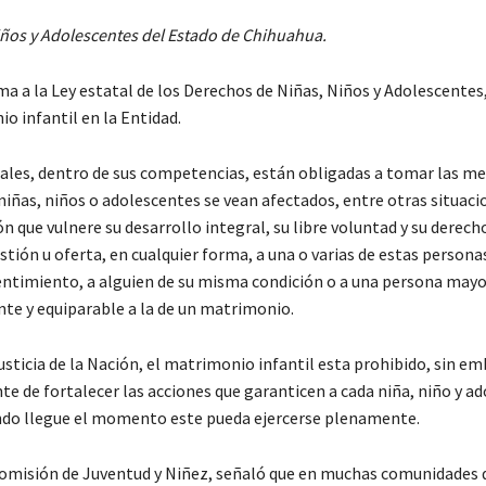
Niños y Adolescentes del Estado de Chihuahua.
a a la Ley estatal de los Derechos de Niñas, Niños y Adolescentes,
o infantil en la Entidad.
ipales, dentro de sus competencias, están obligadas a tomar las m
niñas, niños o adolescentes se vean afectados, entre otras situaci
que vulnere su desarrollo integral, su libre voluntad y su derecho
gestión u oferta, en cualquier forma, a una o varias de estas persona
entimiento, a alguien de su misma condición o a una persona mayo
nte y equiparable a la de un matrimonio.
usticia de la Nación, el matrimonio infantil esta prohibido, sin em
te de fortalecer las acciones que garanticen a cada niña, niño y a
ando llegue el momento este pueda ejercerse plenamente.
 Comisión de Juventud y Niñez, señaló que en muchas comunidades 