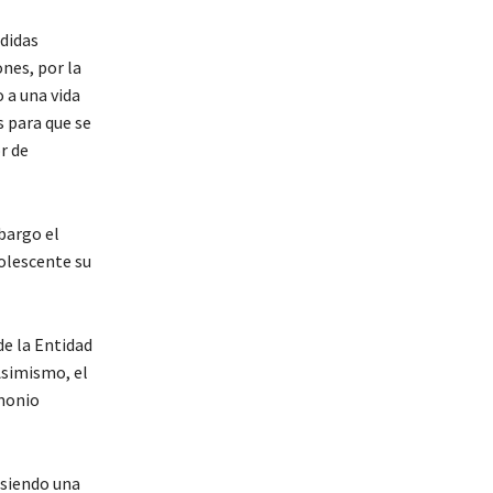
edidas
ones, por la
 a una vida
s para que se
r de
bargo el
dolescente su
de la Entidad
Asimismo, el
imonio
 siendo una