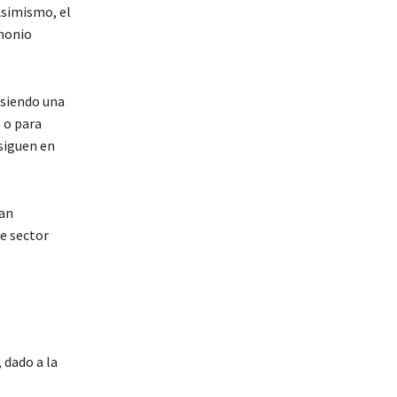
Asimismo, el
imonio
 siendo una
 o para
 siguen en
han
te sector
 dado a la