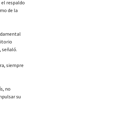
 el respaldo
smo de la
undamental
itorio
, señaló.
ara, siempre
ís, no
mpulsar su