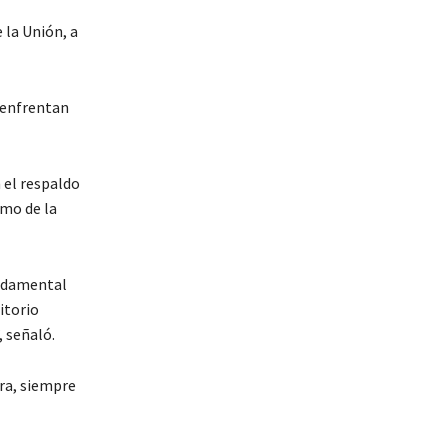
 la Unión, a
 enfrentan
 el respaldo
smo de la
undamental
itorio
, señaló.
ara, siempre