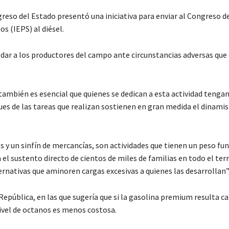
reso del Estado presentó una iniciativa para enviar al Congreso de
s (IEPS) al diésel.
ldar a los productores del campo ante circunstancias adversas que
 también es esencial que quienes se dedican a esta actividad tengan
es de las tareas que realizan sostienen en gran medida el dinami
s y un sinfín de mercancías, son actividades que tienen un peso f
 el sustento directo de cientos de miles de familias en todo el terr
ernativas que aminoren cargas excesivas a quienes las desarrollan”
a República, en las que sugería que si la gasolina premium resulta c
nivel de octanos es menos costosa.