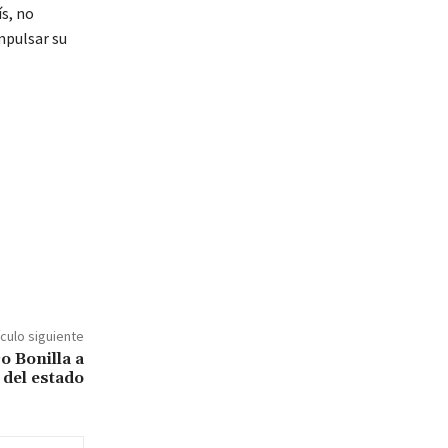
ís, no
mpulsar su
ículo siguiente
o Bonilla a
 del estado