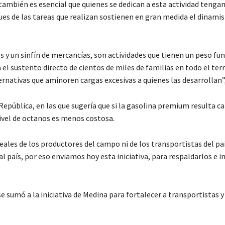
 también es esencial que quienes se dedican a esta actividad tengan
es de las tareas que realizan sostienen en gran medida el dinami
s y un sinfín de mercancías, son actividades que tienen un peso f
 el sustento directo de cientos de miles de familias en todo el terr
ernativas que aminoren cargas excesivas a quienes las desarrollan”
a República, en las que sugería que si la gasolina premium resulta c
nivel de octanos es menos costosa.
eales de los productores del campo ni de los transportistas del pa
 país, por eso enviamos hoy esta iniciativa, para respaldarlos e i
 sumó a la iniciativa de Medina para fortalecer a transportistas y