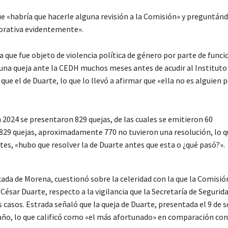
que «habría que hacerle alguna revisión a la Comisión» y preguntán
ecorativa evidentemente».
que fue objeto de violencia política de género por parte de funci
o una queja ante la CEDH muchos meses antes de acudir al Instituto
que el de Duarte, lo que lo llevó a afirmar que «ella no es alguien
 2024 se presentaron 829 quejas, de las cuales se emitieron 60
 829 quejas, aproximadamente 770 no tuvieron una resolución, lo 
tes, «hubo que resolver la de Duarte antes que esta o ¿qué pasó?».
da de Morena, cuestionó sobre la celeridad con la que la Comisió
sar Duarte, respecto a la vigilancia que la Secretaría de Segurid
s casos. Estrada señaló que la queja de Duarte, presentada el 9 de
 año, lo que calificó como «el más afortunado» en comparación con