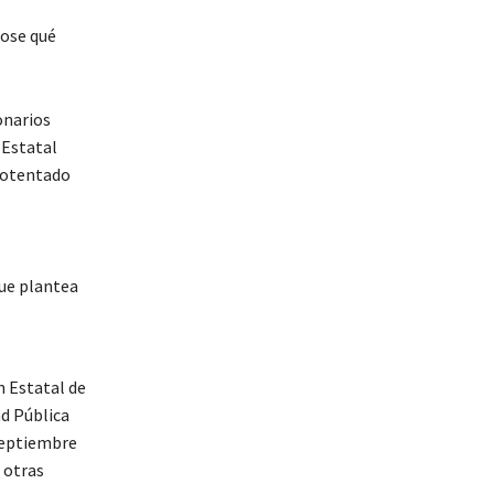
dose qué
onarios
 Estatal
 potentado
que plantea
n Estatal de
ad Pública
 septiembre
 otras