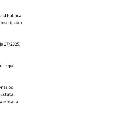
dad Pública
 inscripción
ja 17/2025,
dose qué
onarios
 Estatal
 potentado