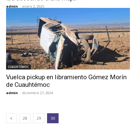
admin
-
enero 2, 2025
CUAUHTÉMOC
Vuelca pickup en libramiento Gómez Morín
de Cuauhtémoc
admin
-
diciembre 27, 2024
28
29
30