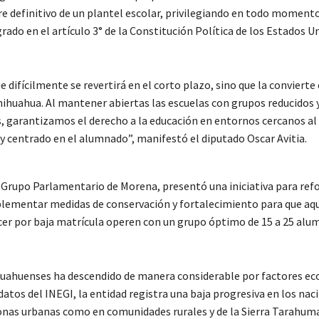
 definitivo de un plantel escolar, privilegiando en todo momento
rado en el artículo 3° de la Constitución Política de los Estados U
difícilmente se revertirá en el corto plazo, sino que la convierte
Chihuahua. Al mantener abiertas las escuelas con grupos reducidos
s, garantizamos el derecho a la educación en entornos cercanos al
centrado en el alumnado”, manifestó el diputado Oscar Avitia.
l Grupo Parlamentario de Morena, presentó una iniciativa para ref
mplementar medidas de conservación y fortalecimiento para que aq
ecer por baja matrícula operen con un grupo óptimo de 15 a 25 alu
chihuahuenses ha descendido de manera considerable por factores e
n datos del INEGI, la entidad registra una baja progresiva en los na
onas urbanas como en comunidades rurales y de la Sierra Tarahum