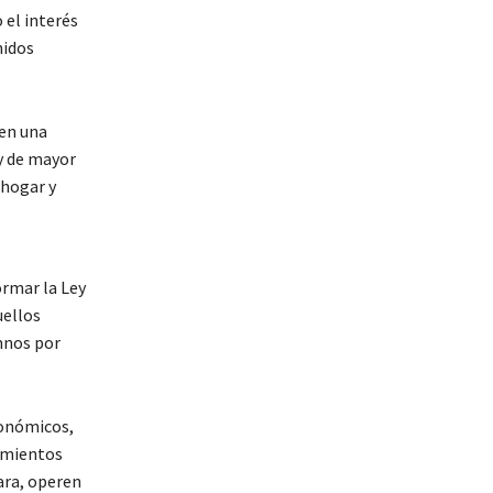
 el interés
nidos
 en una
 y de mayor
 hogar y
ormar la Ley
uellos
mnos por
conómicos,
cimientos
ara, operen