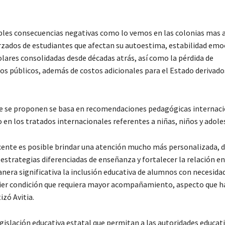
ltiples consecuencias negativas como lo vemos en las colonias mas 
orzados de estudiantes que afectan su autoestima, estabilidad emo
ares consolidadas desde décadas atrás, así como la pérdida de
sos públicos, además de costos adicionales para el Estado derivado
 que se proponen se basa en recomendaciones pedagógicas internaci
 en los tratados internacionales referentes a niñas, niños y adole
ente es posible brindar una atención mucho más personalizada, 
trategias diferenciadas de enseñanza y fortalecer la relación en
anera significativa la inclusión educativa de alumnos con necesida
quier condición que requiera mayor acompañamiento, aspecto que 
izó Avitia.
legislación educativa estatal que permitan a las autoridades educat