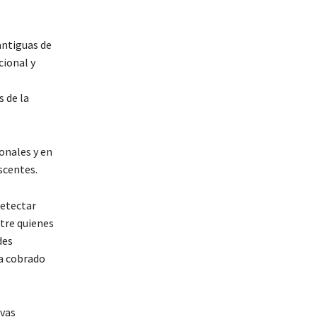
antiguas de
cional y
s de la
onales y en
scentes.
detectar
tre quienes
des
ha cobrado
ivas