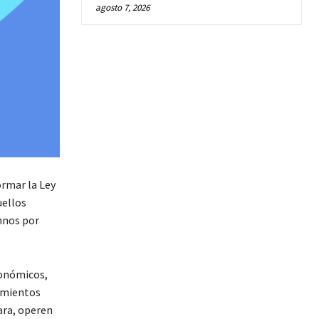
agosto 7, 2026
ormar la Ley
uellos
mnos por
conómicos,
cimientos
ara, operen