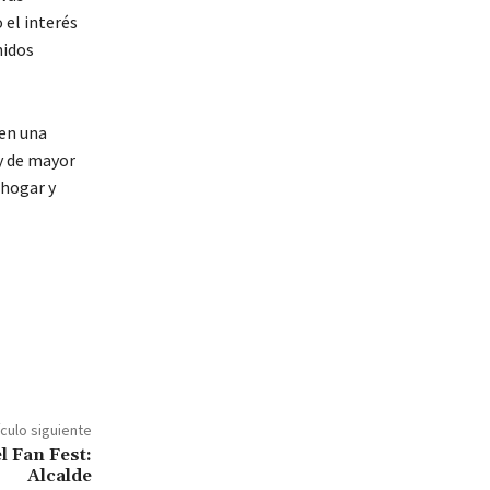
 el interés
nidos
 en una
 y de mayor
 hogar y
ículo siguiente
l Fan Fest:
Alcalde