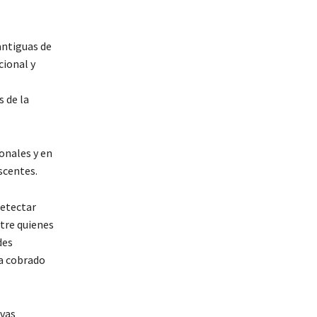
antiguas de
cional y
s de la
onales y en
scentes.
detectar
tre quienes
des
ha cobrado
ivas